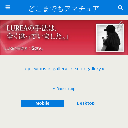
どこまでもアマチュア
« previous in gallery
next in gallery »
Back to top
Mobile
Desktop