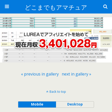
どこまでもアマチュア
« previous in gallery
next in gallery »
Back to top
Mobile
Desktop