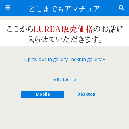
どこまでもアマチュア
« previous in gallery
next in gallery »
Back to top
Mobile
Desktop