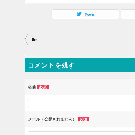
Tweet
投
rline
稿
ナ
コメントを残す
ビ
ゲ
ー
名前
必須
シ
ョ
ン
メール（公開されません）
必須