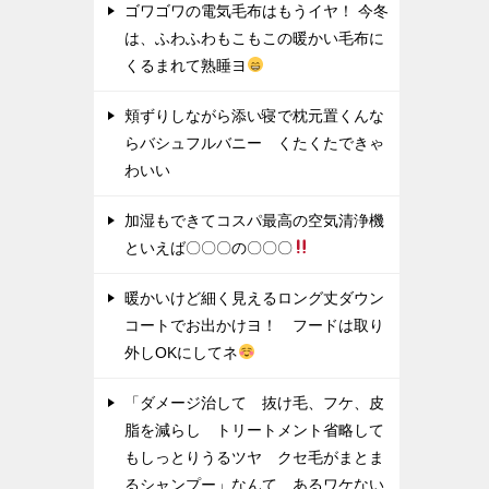
ゴワゴワの電気毛布はもうイヤ！ 今冬
は、ふわふわもこもこの暖かい毛布に
くるまれて熟睡ヨ
頬ずりしながら添い寝で枕元置くんな
らバシュフルバニー くたくたできゃ
わいい
加湿もできてコスパ最高の空気清浄機
といえば〇〇〇の〇〇〇
暖かいけど細く見えるロング丈ダウン
コートでお出かけヨ！ フードは取り
外しOKにしてネ
「ダメージ治して 抜け毛、フケ、皮
脂を減らし トリートメント省略して
もしっとりうるツヤ クセ毛がまとま
るシャンプー」なんて あるワケない