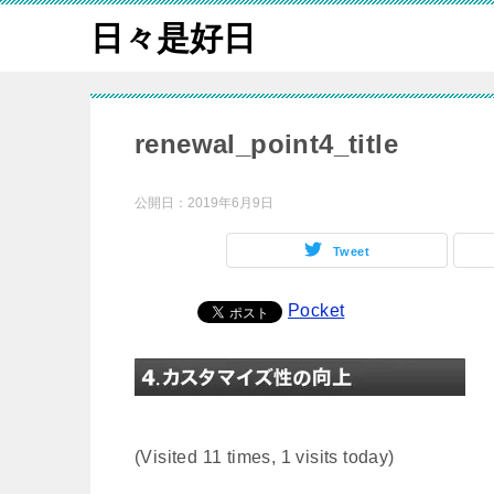
日々是好日
renewal_point4_title
公開日：
2019年6月9日
Tweet
Pocket
(Visited 11 times, 1 visits today)