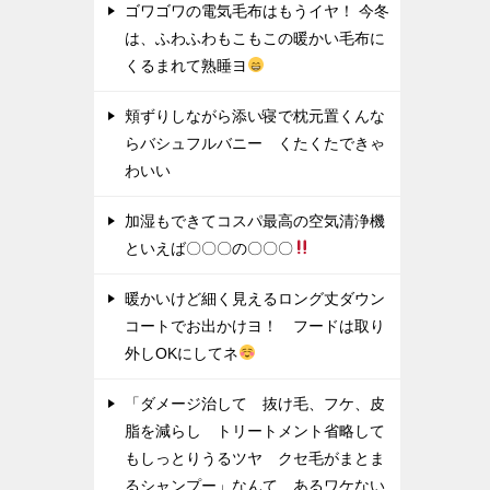
ゴワゴワの電気毛布はもうイヤ！ 今冬
は、ふわふわもこもこの暖かい毛布に
くるまれて熟睡ヨ
頬ずりしながら添い寝で枕元置くんな
らバシュフルバニー くたくたできゃ
わいい
加湿もできてコスパ最高の空気清浄機
といえば〇〇〇の〇〇〇
暖かいけど細く見えるロング丈ダウン
コートでお出かけヨ！ フードは取り
外しOKにしてネ
「ダメージ治して 抜け毛、フケ、皮
脂を減らし トリートメント省略して
もしっとりうるツヤ クセ毛がまとま
るシャンプー」なんて あるワケない