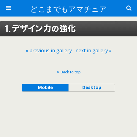
どこまでもアマチュア
« previous in gallery
next in gallery »
Back to top
Mobile
Desktop