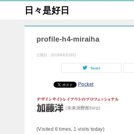
日々是好日
profile-h4-miraiha
公開日：
2019年8月28日
Tweet
Pocket
(Visited 6 times, 1 visits today)