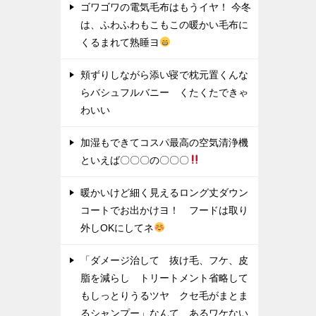
ゴワゴワの電気毛布はもうイヤ！ 今冬
は、ふわふわもこもこの暖かい毛布に
くるまれて熟睡ヨ
頬ずりしながら添い寝で枕元置くんな
らバシュフルバニー くたくたできゃ
わいい
加湿もできてコスパ最高の空気清浄機
といえば〇〇〇の〇〇〇
暖かいけど細く見えるロング丈ダウン
コートでお出かけヨ！ フードは取り
外しOKにしてネ
「ダメージ治して 抜け毛、フケ、皮
脂を減らし トリートメント省略して
もしっとりうるツヤ クセ毛がまとま
るシャンプー」なんて あるワケない