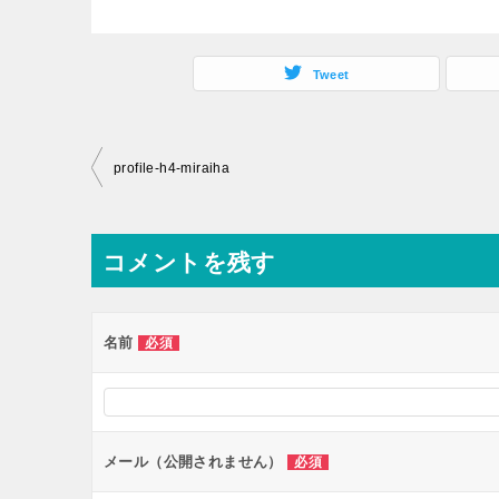
Tweet
投
profile-h4-miraiha
稿
ナ
コメントを残す
ビ
ゲ
ー
名前
必須
シ
ョ
ン
メール（公開されません）
必須