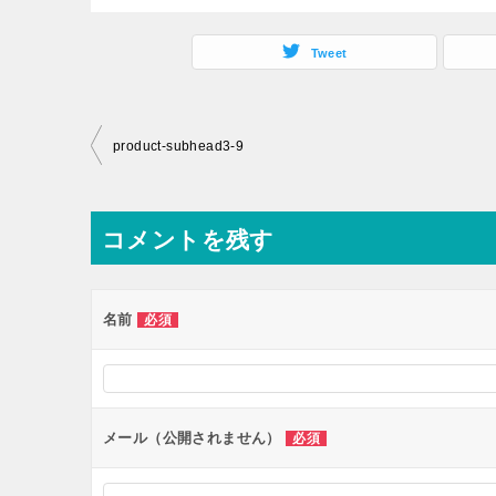
Tweet
投
product-subhead3-9
稿
ナ
コメントを残す
ビ
ゲ
ー
名前
必須
シ
ョ
ン
メール（公開されません）
必須