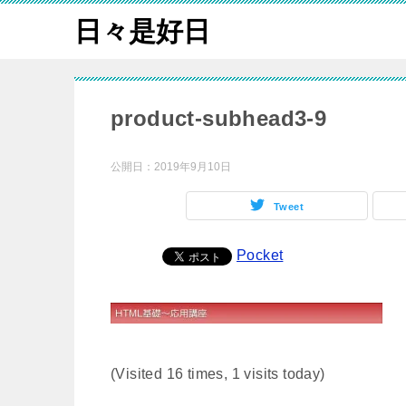
日々是好日
product-subhead3-9
公開日：
2019年9月10日
Tweet
Pocket
(Visited 16 times, 1 visits today)