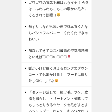
ゴワゴワの電気毛布はもうイヤ！ 今冬
は、ふわふわもこもこの暖かい毛布に
くるまれて熟睡ヨ
頬ずりしながら添い寝で枕元置くんな
らバシュフルバニー くたくたできゃ
わいい
加湿もできてコスパ最高の空気清浄機
といえば〇〇〇の〇〇〇
暖かいけど細く見えるロング丈ダウン
コートでお出かけヨ！ フードは取り
外しOKにしてネ
「ダメージ治して 抜け毛、フケ、皮
脂を減らし トリートメント省略して
もしっとりうるツヤ クセ毛がまとま
るシャンプー」なんて あるワケない