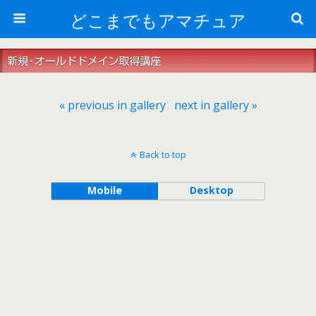
どこまでもアマチュア
« previous in gallery
next in gallery »
Back to top
Mobile
Desktop