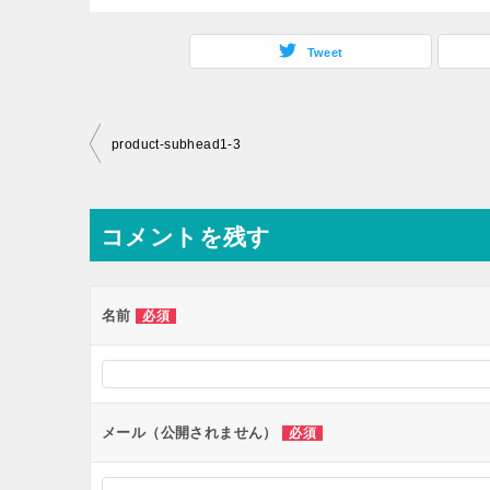
Tweet
投
product-subhead1-3
稿
ナ
コメントを残す
ビ
ゲ
ー
名前
必須
シ
ョ
ン
メール（公開されません）
必須