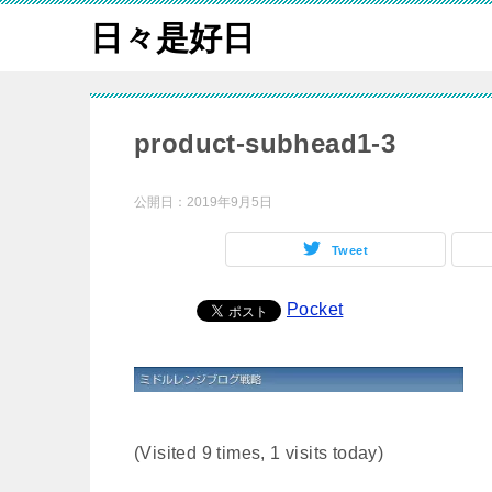
日々是好日
product-subhead1-3
公開日：
2019年9月5日
Tweet
Pocket
(Visited 9 times, 1 visits today)