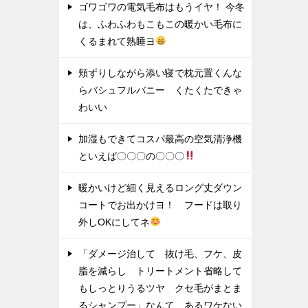
ゴワゴワの電気毛布はもうイヤ！ 今冬
は、ふわふわもこもこの暖かい毛布に
くるまれて熟睡ヨ
頬ずりしながら添い寝で枕元置くんな
らバシュフルバニー くたくたできゃ
わいい
加湿もできてコスパ最高の空気清浄機
といえば〇〇〇の〇〇〇
暖かいけど細く見えるロング丈ダウン
コートでお出かけヨ！ フードは取り
外しOKにしてネ
「ダメージ治して 抜け毛、フケ、皮
脂を減らし トリートメント省略して
もしっとりうるツヤ クセ毛がまとま
るシャンプー」なんて あるワケない