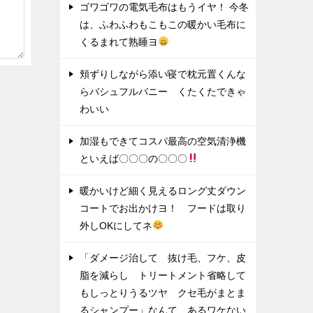
ゴワゴワの電気毛布はもうイヤ！ 今冬
は、ふわふわもこもこの暖かい毛布に
くるまれて熟睡ヨ
頬ずりしながら添い寝で枕元置くんな
らバシュフルバニー くたくたできゃ
わいい
加湿もできてコスパ最高の空気清浄機
といえば〇〇〇の〇〇〇
暖かいけど細く見えるロング丈ダウン
コートでお出かけヨ！ フードは取り
外しOKにしてネ
「ダメージ治して 抜け毛、フケ、皮
脂を減らし トリートメント省略して
もしっとりうるツヤ クセ毛がまとま
るシャンプー」なんて あるワケない