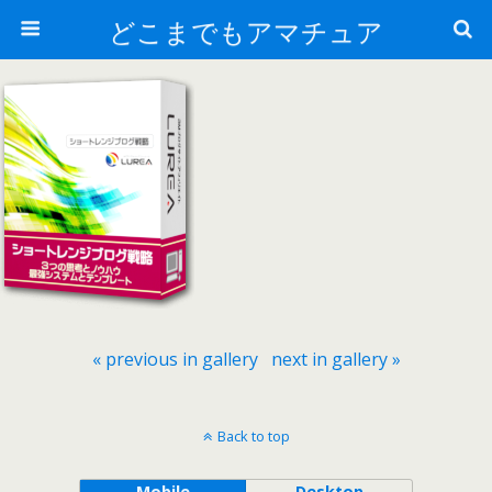
どこまでもアマチュア
« previous in gallery
next in gallery »
Back to top
Mobile
Desktop