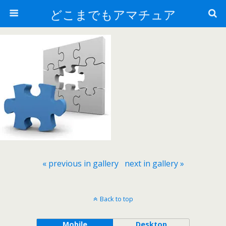
どこまでもアマチュア
« previous in gallery
next in gallery »
Back to top
Mobile
Desktop