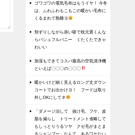
ゴワゴワの電気毛布はもうイヤ！ 今冬
は、ふわふわもこもこの暖かい毛布に
くるまれて熟睡ヨ
頬ずりしながら添い寝で枕元置くんな
らバシュフルバニー くたくたできゃ
わいい
加湿もできてコスパ最高の空気清浄機
といえば〇〇〇の〇〇〇
暖かいけど細く見えるロング丈ダウン
コートでお出かけヨ！ フードは取り
外しOKにしてネ
「ダメージ治して 抜け毛、フケ、皮
脂を減らし トリートメント省略して
もしっとりうるツヤ クセ毛がまとま
るシャンプー」なんて あるワケない