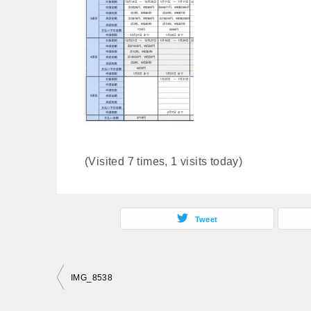
(Visited 7 times, 1 visits today)
Tweet
投
IMG_8538
稿