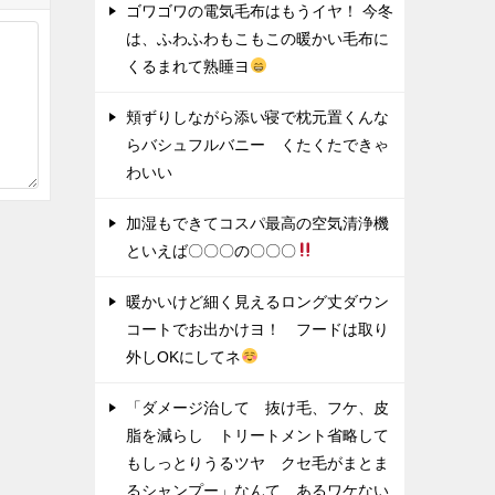
ゴワゴワの電気毛布はもうイヤ！ 今冬
は、ふわふわもこもこの暖かい毛布に
くるまれて熟睡ヨ
頬ずりしながら添い寝で枕元置くんな
らバシュフルバニー くたくたできゃ
わいい
加湿もできてコスパ最高の空気清浄機
といえば〇〇〇の〇〇〇
暖かいけど細く見えるロング丈ダウン
コートでお出かけヨ！ フードは取り
外しOKにしてネ
「ダメージ治して 抜け毛、フケ、皮
脂を減らし トリートメント省略して
もしっとりうるツヤ クセ毛がまとま
るシャンプー」なんて あるワケない