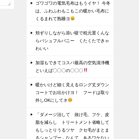
ゴワゴワの電気毛布はもうイヤ！ 今冬
は、ふわふわもこもこの暖かい毛布に
くるまれて熟睡ヨ
頬ずりしながら添い寝で枕元置くんな
らバシュフルバニー くたくたできゃ
わいい
加湿もできてコスパ最高の空気清浄機
といえば〇〇〇の〇〇〇
暖かいけど細く見えるロング丈ダウン
コートでお出かけヨ！ フードは取り
外しOKにしてネ
「ダメージ治して 抜け毛、フケ、皮
脂を減らし トリートメント省略して
もしっとりうるツヤ クセ毛がまとま
るシャンプー」なんて あるワケない