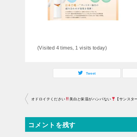
(Visited 4 times, 1 visits today)
Tweet
投
オドロイテください
美白と保湿がハンパない
【サンスター公式通販】 エクイタンス ホワイトエッセン
稿
ナ
コメントを残す
ビ