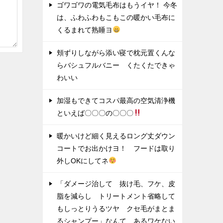
ゴワゴワの電気毛布はもうイヤ！ 今冬
は、ふわふわもこもこの暖かい毛布に
くるまれて熟睡ヨ
頬ずりしながら添い寝で枕元置くんな
らバシュフルバニー くたくたできゃ
わいい
加湿もできてコスパ最高の空気清浄機
といえば〇〇〇の〇〇〇
暖かいけど細く見えるロング丈ダウン
コートでお出かけヨ！ フードは取り
外しOKにしてネ
「ダメージ治して 抜け毛、フケ、皮
脂を減らし トリートメント省略して
もしっとりうるツヤ クセ毛がまとま
るシャンプー」なんて あるワケない