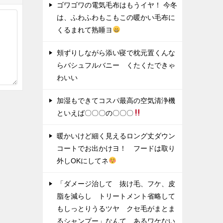
ゴワゴワの電気毛布はもうイヤ！ 今冬
は、ふわふわもこもこの暖かい毛布に
くるまれて熟睡ヨ
頬ずりしながら添い寝で枕元置くんな
らバシュフルバニー くたくたできゃ
わいい
加湿もできてコスパ最高の空気清浄機
といえば〇〇〇の〇〇〇
暖かいけど細く見えるロング丈ダウン
コートでお出かけヨ！ フードは取り
外しOKにしてネ
「ダメージ治して 抜け毛、フケ、皮
脂を減らし トリートメント省略して
もしっとりうるツヤ クセ毛がまとま
るシャンプー」なんて あるワケない