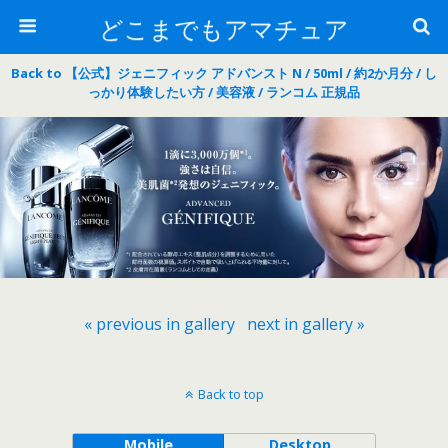
どこまでもアマチュア
Back to 【公式】ジェニフィック アドバンスト N / 50ml / 約2か月分 / し
っかり体験したい方 / 美容液 / ランコム 正規品
« previous in gallery
next in gallery »
Back to top
Mobile
Desktop