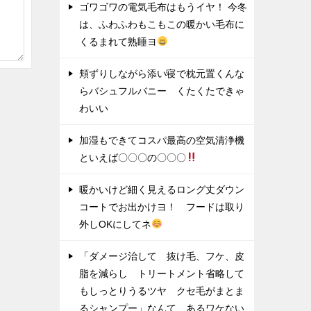
ゴワゴワの電気毛布はもうイヤ！ 今冬
は、ふわふわもこもこの暖かい毛布に
くるまれて熟睡ヨ
頬ずりしながら添い寝で枕元置くんな
らバシュフルバニー くたくたできゃ
わいい
加湿もできてコスパ最高の空気清浄機
といえば〇〇〇の〇〇〇
暖かいけど細く見えるロング丈ダウン
コートでお出かけヨ！ フードは取り
外しOKにしてネ
「ダメージ治して 抜け毛、フケ、皮
脂を減らし トリートメント省略して
もしっとりうるツヤ クセ毛がまとま
るシャンプー」なんて あるワケない