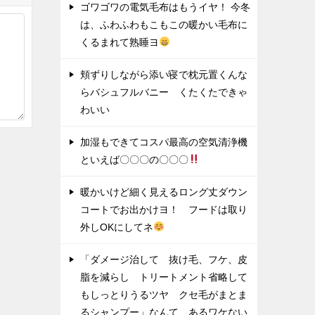
ゴワゴワの電気毛布はもうイヤ！ 今冬
は、ふわふわもこもこの暖かい毛布に
くるまれて熟睡ヨ
頬ずりしながら添い寝で枕元置くんな
らバシュフルバニー くたくたできゃ
わいい
加湿もできてコスパ最高の空気清浄機
といえば〇〇〇の〇〇〇
暖かいけど細く見えるロング丈ダウン
コートでお出かけヨ！ フードは取り
外しOKにしてネ
「ダメージ治して 抜け毛、フケ、皮
脂を減らし トリートメント省略して
もしっとりうるツヤ クセ毛がまとま
るシャンプー」なんて あるワケない