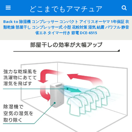
どこまでもアマチュア
Back to 除湿機 コンプレッサー コンパクト アイリスオーヤマ 1年保証 衣
類乾燥 部屋干し コンプレッサー式 小型 花粉対策 湿気 結露 パワフル 静音
省エネ タイマー付き 節電 DCE-6515