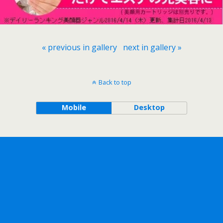
« previous in gallery
next in gallery »
Back to top
Mobile
Desktop