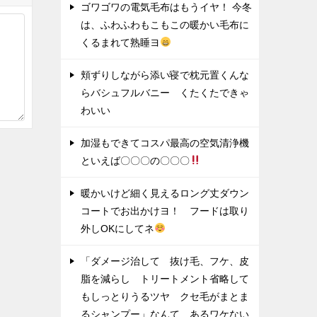
ゴワゴワの電気毛布はもうイヤ！ 今冬
は、ふわふわもこもこの暖かい毛布に
くるまれて熟睡ヨ
頬ずりしながら添い寝で枕元置くんな
らバシュフルバニー くたくたできゃ
わいい
加湿もできてコスパ最高の空気清浄機
といえば〇〇〇の〇〇〇
暖かいけど細く見えるロング丈ダウン
コートでお出かけヨ！ フードは取り
外しOKにしてネ
「ダメージ治して 抜け毛、フケ、皮
脂を減らし トリートメント省略して
もしっとりうるツヤ クセ毛がまとま
るシャンプー」なんて あるワケない