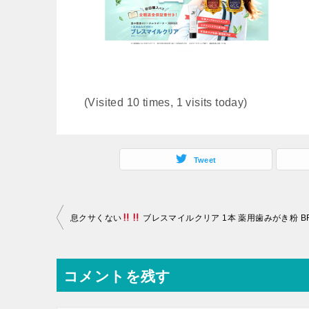
(Visited 10 times, 1 visits today)
Tweet
投
息クサくない
ブレスマイルクリア 1本 薬用歯みがき粉 BRESMILE
稿
ナ
コメントを残す
ビ
ゲ