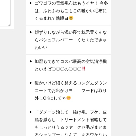
ゴワゴワの電気毛布はもうイヤ！ 今冬
は、ふわふわもこもこの暖かい毛布に
くるまれて熟睡ヨ
頬ずりしながら添い寝で枕元置くんな
らバシュフルバニー くたくたできゃ
わいい
加湿もできてコスパ最高の空気清浄機
といえば〇〇〇の〇〇〇
暖かいけど細く見えるロング丈ダウン
コートでお出かけヨ！ フードは取り
外しOKにしてネ
「ダメージ治して 抜け毛、フケ、皮
脂を減らし トリートメント省略して
もしっとりうるツヤ クセ毛がまとま
るシャンプー」なんて あるワケない