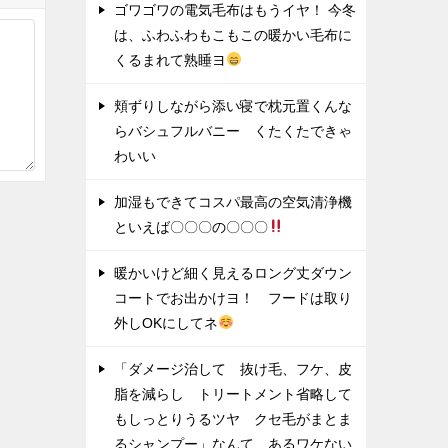
ゴワゴワの電気毛布はもうイヤ！ 今冬
は、ふわふわもこもこの暖かい毛布に
くるまれて熟睡ヨ
頬ずりしながら添い寝で枕元置くんな
らバシュフルバニー くたくたできゃ
わいい
加湿もできてコスパ最高の空気清浄機
といえば〇〇〇の〇〇〇
暖かいけど細く見えるロング丈ダウン
コートでお出かけヨ！ フードは取り
外しOKにしてネ
「ダメージ治して 抜け毛、フケ、皮
脂を減らし トリートメント省略して
もしっとりうるツヤ クセ毛がまとま
るシャンプー」なんて あるワケない