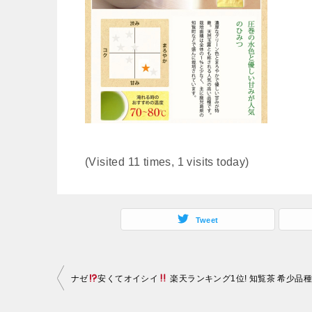
(Visited 11 times, 1 visits today)
Tweet
投
ナゼ
安くてオイシイ
楽天ランキング1位! 知覧茶 希少品種 
稿