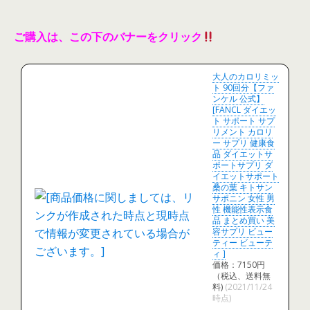
ご購入は、この下のバナーをクリック
大人のカロリミッ
ト 90回分【ファ
ンケル 公式】
[FANCL ダイエッ
ト サポート サプ
リメント カロリ
ー サプリ 健康食
品 ダイエットサ
ポートサプリ ダ
イエットサポート
桑の葉 キトサン
サポニン 女性 男
性 機能性表示食
品 まとめ買い 美
容サプリ ビュー
ティー ビューテ
ィ ]
価格：7150円
（税込、送料無
料)
(2021/11/24
時点)