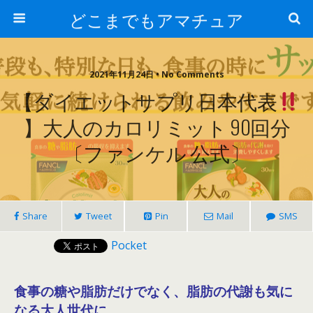
どこまでもアマチュア
2021年11月24日 • No Comments
【ダイエットサプリ日本代表
】大人のカロリミット 90回分
〔ファンケル 公式〕
Share
Tweet
Pin
Mail
SMS
Pocket
食事の糖や脂肪だけでなく、脂肪の代謝も気に
なる大人世代に