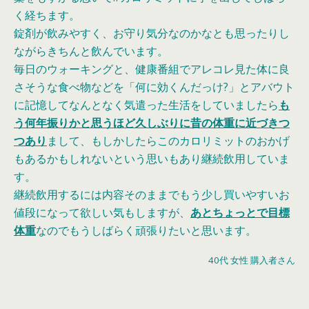
く経ちます。
錠剤が飲みやすく、お守り気分なのかなとも思ったりし
ながらきちんと飲んでいます。
毎日のウォーキングと、健康番組でアレコレ見た体に良
さそうな食べ物などを「何に効くんだっけ?」とアバウト
に記憶してなんとなく気遣った生活をしていましたら
も
う何年振りかと思うほど久しぶりに昔の体重に近づきつ
つあり
まして、もしかしたらこのカロリミットのおかげ
もあるかもしれないという思いもあり継続飲用していま
す。
継続飲用するには内容そのままでもう少し買いやすいお
値段になって欲しい気もしますが、
あとちょっとで目標
体重
なのでもうしばらく頑張りたいと思います。
40代 女性 購入者さん