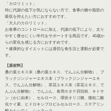
「カロリミット」
特に代謝の低下が気にならない方で、食事の糖や脂肪の
吸収を抑えたい方におすすめです。
「大人のカロリミット」
お食事のコントロールに加え、代謝の低下により、太り
やすく痩せにくい年代をサポートする商品です。40歳か
らの変化を感じる方におすすめです。
＊健康的なダイエットには適切な食生活と運動が必要で
す。
【原材料】
桑の葉エキス末（桑の葉エキス、でんぷん分解物）、ブ
ラックジンジャーエキス末（ブラックジンジャーエキ
ス、でんぷん分解物）、茶花エキス末（茶花エキス、で
んぷん分解物）、でんぷん、食用ホタテ貝殻粉、キトサ
ン（かに由来）、セルロース、環状オリゴ糖、微粒二酸
化ケイ素、ヒドロキシプロピルセルロース、ステアリン
酸カルシウム、シェラック