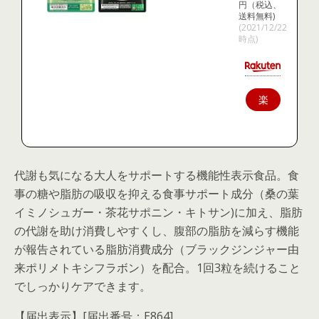
円（税込、
送料無料)
(2021/12/22
時点)
楽
天
で
購
代謝も気になる大人をサポートする機能性表示食品。食
入
事の糖や脂肪の吸収を抑える食事サポート成分（桑の葉
イミノシュガー・茶花サポニン・キトサン)に加え、脂肪
の代謝を助け消費しやすくし、腹部の脂肪を減らす機能
が報告されている脂肪消費成分（ブラックジンジャー由
来ポリメトキシフラボン）を配合。1回3粒を続けること
でしっかりケアできます。
【届出表示】[届出番号：E864]