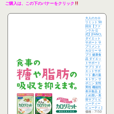
ご購入は、この下のバナーをクリック
大人のカロ
リミット 90
回分【ファ
ンケル 公
式】[FANCL
ダイエット
サポート サ
プリメント
カロリー サ
プリ 健康食
品 ダイエッ
トサポート
サプリ ダイ
エットサポ
ート 桑の葉
キトサン サ
ポニン 女性
男性 機能性
表示食品 ま
とめ買い 美
容サプリ ビ
ューティー
ビューティ ]
価格：7150