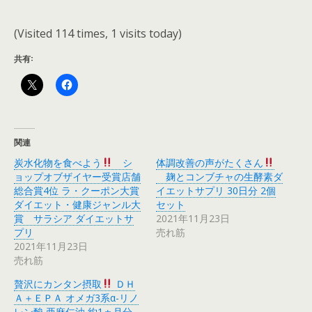
(Visited 114 times, 1 visits today)
共有:
関連
炭水化物を食べよう
シ
体調改善の声がたくさん
ョップオブザイヤー受賞店舗
麹とコンブチャの生酵素ダ
総合賞4位 ラ・クーポン大賞
イエットサプリ 30日分 2個
ダイエット・健康ジャンル大
セット
賞 サラシア ダイエットサ
2021年11月23日
プリ
売れ筋
2021年11月23日
売れ筋
贅沢にカンタン摂取
ＤＨ
Ａ＋ＥＰＡ オメガ3系α-リノ
レン酸 亜麻仁油 約1ヵ月分