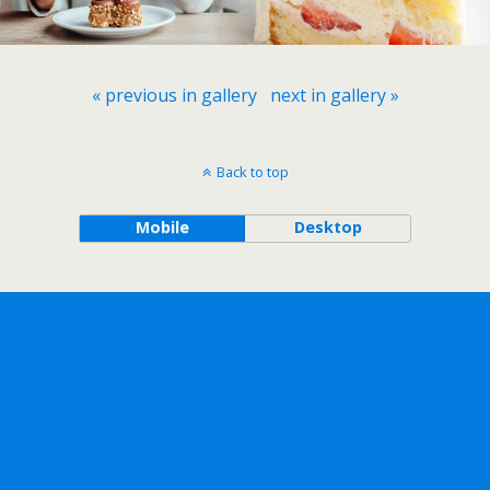
« previous in gallery
next in gallery »
Back to top
Mobile
Desktop