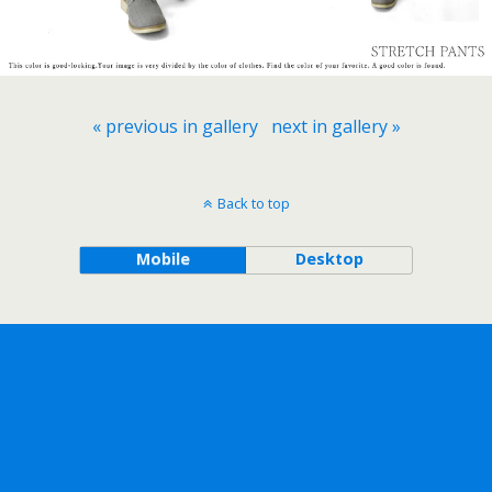
« previous in gallery
next in gallery »
Back to top
Mobile
Desktop