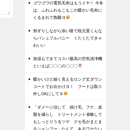
ゴワゴワの電気毛布はもうイヤ！ 今冬
は、ふわふわもこもこの暖かい毛布に
くるまれて熟睡ヨ
頬ずりしながら添い寝で枕元置くんな
らバシュフルバニー くたくたできゃ
わいい
加湿もできてコスパ最高の空気清浄機
といえば〇〇〇の〇〇〇
暖かいけど細く見えるロング丈ダウン
コートでお出かけヨ！ フードは取り
外しOKにしてネ
「ダメージ治して 抜け毛、フケ、皮
脂を減らし トリートメント省略して
もしっとりうるツヤ クセ毛がまとま
るシャンプー」なんて あるワケない