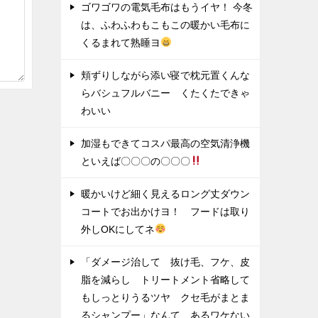
ゴワゴワの電気毛布はもうイヤ！ 今冬
は、ふわふわもこもこの暖かい毛布に
くるまれて熟睡ヨ
頬ずりしながら添い寝で枕元置くんな
らバシュフルバニー くたくたできゃ
わいい
加湿もできてコスパ最高の空気清浄機
といえば〇〇〇の〇〇〇
暖かいけど細く見えるロング丈ダウン
コートでお出かけヨ！ フードは取り
外しOKにしてネ
「ダメージ治して 抜け毛、フケ、皮
脂を減らし トリートメント省略して
もしっとりうるツヤ クセ毛がまとま
るシャンプー」なんて あるワケない