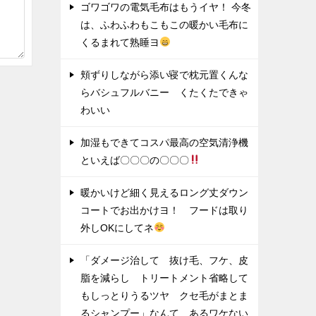
ゴワゴワの電気毛布はもうイヤ！ 今冬
は、ふわふわもこもこの暖かい毛布に
くるまれて熟睡ヨ
頬ずりしながら添い寝で枕元置くんな
らバシュフルバニー くたくたできゃ
わいい
加湿もできてコスパ最高の空気清浄機
といえば〇〇〇の〇〇〇
暖かいけど細く見えるロング丈ダウン
コートでお出かけヨ！ フードは取り
外しOKにしてネ
「ダメージ治して 抜け毛、フケ、皮
脂を減らし トリートメント省略して
もしっとりうるツヤ クセ毛がまとま
るシャンプー」なんて あるワケない