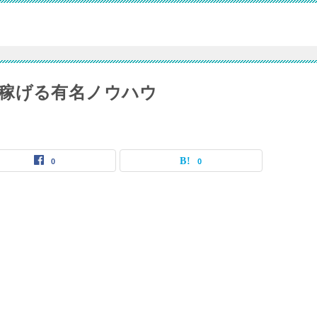
稼げる有名ノウハウ
0
0