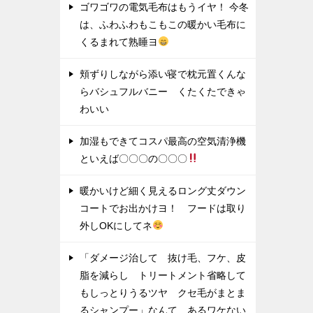
ゴワゴワの電気毛布はもうイヤ！ 今冬
は、ふわふわもこもこの暖かい毛布に
くるまれて熟睡ヨ
頬ずりしながら添い寝で枕元置くんな
らバシュフルバニー くたくたできゃ
わいい
加湿もできてコスパ最高の空気清浄機
といえば〇〇〇の〇〇〇
暖かいけど細く見えるロング丈ダウン
コートでお出かけヨ！ フードは取り
外しOKにしてネ
「ダメージ治して 抜け毛、フケ、皮
脂を減らし トリートメント省略して
もしっとりうるツヤ クセ毛がまとま
るシャンプー」なんて あるワケない