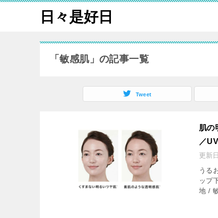
日々是好日
「敏感肌」の記事一覧
Tweet
肌の
／U
更新
うる
ップ下
地 / 