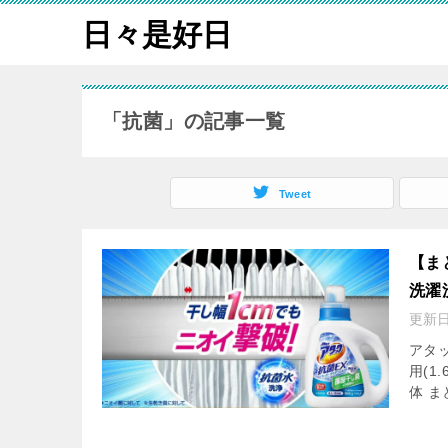
日々是好日
「抗菌」の記事一覧
Tweet
【ま
洗濯
更新
アタッ
用(1
体 ま