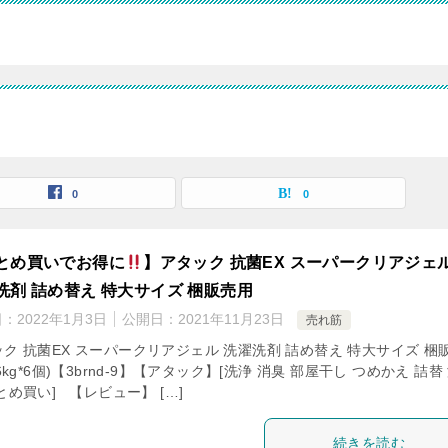
0
0
とめ買いでお得に
】アタック 抗菌EX スーパークリアジェ
洗剤 詰め替え 特大サイズ 梱販売用
日：
2022年1月3日
公開日：
2021年11月23日
売れ筋
ク 抗菌EX スーパークリアジェル 洗濯洗剤 詰め替え 特大サイズ 梱
.6kg*6個)【3brnd-9】【アタック】[洗浄 消臭 部屋干し つめかえ 詰替
とめ買い] 【レビュー】 […]
続きを読む