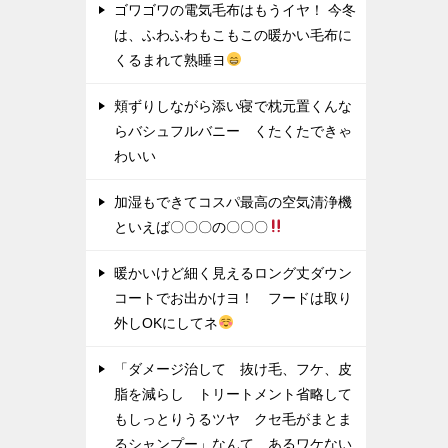
ゴワゴワの電気毛布はもうイヤ！ 今冬
は、ふわふわもこもこの暖かい毛布に
くるまれて熟睡ヨ
頬ずりしながら添い寝で枕元置くんな
らバシュフルバニー くたくたできゃ
わいい
加湿もできてコスパ最高の空気清浄機
といえば〇〇〇の〇〇〇
暖かいけど細く見えるロング丈ダウン
コートでお出かけヨ！ フードは取り
外しOKにしてネ
「ダメージ治して 抜け毛、フケ、皮
脂を減らし トリートメント省略して
もしっとりうるツヤ クセ毛がまとま
るシャンプー」なんて あるワケない